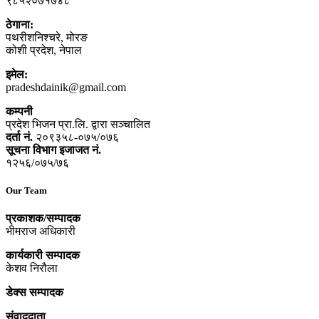
९८५२०७१७४८
ठेगाना:
पथरीशनिश्‍चरे, मोरङ
कोशी प्रदेश, नेपाल
इमेल:
pradeshdainik@gmail.com
कम्पनी
प्रदेश भिजन प्रा.लि. द्वारा सञ्‍चालित
दर्ता नं.
२०९३५८-०७५/०७६
सूचना विभाग इजाजत नं.
१२५६/०७५/७६
Our Team
प्रकाशक/सम्पादक
भीमराज अधिकारी
कार्यकारी सम्पादक
केशव निरौला
डेक्स सम्पादक
संवाददाता