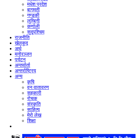
मधेश प्रदेश
बागमती
गण्डकी
लुम्बिनी
कर्णाली
सुदूपश्‍चिम
राजनीति
खेलकुद
अर्थ
मनोरञ्‍जन
पर्यटन
अन्तर्वार्ता
अन्तर्राष्‍ट्रिय
अन्य
कृषि
वन वातावरण
सहकारी
रोचक
संस्कृति
साहित्य
मेरो लेख
शिक्षा