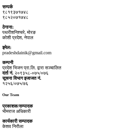
सम्पर्क
९८१९३७१७४८
९८५२०७१७४८
ठेगाना:
पथरीशनिश्‍चरे, मोरङ
कोशी प्रदेश, नेपाल
इमेल:
pradeshdainik@gmail.com
कम्पनी
प्रदेश भिजन प्रा.लि. द्वारा सञ्‍चालित
दर्ता नं.
२०९३५८-०७५/०७६
सूचना विभाग इजाजत नं.
१२५६/०७५/७६
Our Team
प्रकाशक/सम्पादक
भीमराज अधिकारी
कार्यकारी सम्पादक
केशव निरौला