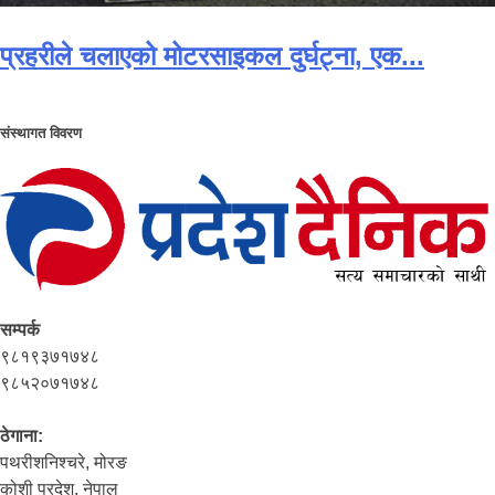
प्रहरीले चलाएको मोटरसाइकल दुर्घट्ना, एक...
संस्थागत विवरण
सम्पर्क
९८१९३७१७४८
९८५२०७१७४८
ठेगाना:
पथरीशनिश्‍चरे, मोरङ
कोशी प्रदेश, नेपाल