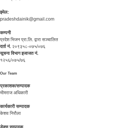
इमेल:
pradeshdainik@gmail.com
कम्पनी
प्रदेश भिजन प्रा.लि. द्वारा सञ्‍चालित
दर्ता नं.
२०९३५८-०७५/०७६
सूचना विभाग इजाजत नं.
१२५६/०७५/७६
Our Team
प्रकाशक/सम्पादक
भीमराज अधिकारी
कार्यकारी सम्पादक
केशव निरौला
डेक्स सम्पादक