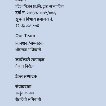
कम्पनी
प्रदेश भिजन प्रा.लि. द्वारा सञ्‍चालित
दर्ता नं.
२०९३५८-०७५/०७६
सूचना विभाग इजाजत नं.
१२५६/०७५/७६
Our Team
प्रकाशक/सम्पादक
भीमराज अधिकारी
कार्यकारी सम्पादक
केशव निरौला
डेक्स सम्पादक
संवाददाता
अर्जुन काफ्ले
रीतादेवी अधिकारी