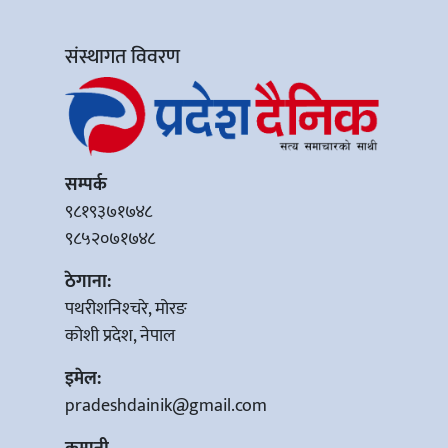
संस्थागत विवरण
सम्पर्क
९८१९३७१७४८
९८५२०७१७४८
ठेगाना:
पथरीशनिश्‍चरे, मोरङ
कोशी प्रदेश, नेपाल
इमेल:
pradeshdainik@gmail.com