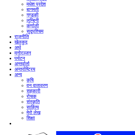
मधेश प्रदेश
बागमती
गण्डकी
लुम्बिनी
कर्णाली
सुदूपश्‍चिम
राजनीति
खेलकुद
अर्थ
मनोरञ्‍जन
पर्यटन
अन्तर्वार्ता
अन्तर्राष्‍ट्रिय
अन्य
कृषि
वन वातावरण
सहकारी
रोचक
संस्कृति
साहित्य
मेरो लेख
शिक्षा