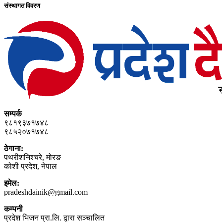
संस्थागत विवरण
सम्पर्क
९८१९३७१७४८
९८५२०७१७४८
ठेगाना:
पथरीशनिश्‍चरे, मोरङ
कोशी प्रदेश, नेपाल
इमेल:
pradeshdainik@gmail.com
कम्पनी
प्रदेश भिजन प्रा.लि. द्वारा सञ्‍चालित