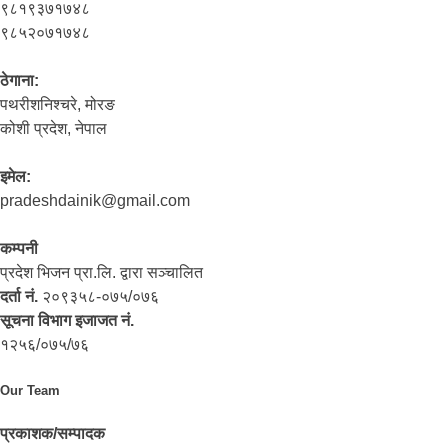
९८१९३७१७४८
९८५२०७१७४८
ठेगाना:
पथरीशनिश्‍चरे, मोरङ
कोशी प्रदेश, नेपाल
इमेल:
pradeshdainik@gmail.com
कम्पनी
प्रदेश भिजन प्रा.लि. द्वारा सञ्‍चालित
दर्ता नं.
२०९३५८-०७५/०७६
सूचना विभाग इजाजत नं.
१२५६/०७५/७६
Our Team
प्रकाशक/सम्पादक