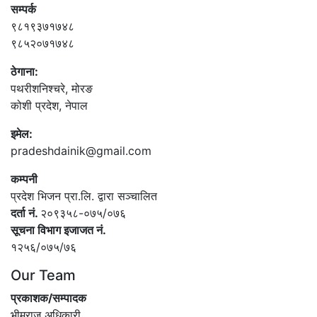
सम्पर्क
९८१९३७१७४८
९८५२०७१७४८
ठेगाना:
पथरीशनिश्‍चरे, मोरङ
कोशी प्रदेश, नेपाल
इमेल:
pradeshdainik@gmail.com
कम्पनी
प्रदेश भिजन प्रा.लि. द्वारा सञ्‍चालित
दर्ता नं.
२०९३५८-०७५/०७६
सूचना विभाग इजाजत नं.
१२५६/०७५/७६
Our Team
प्रकाशक/सम्पादक
भीमराज अधिकारी