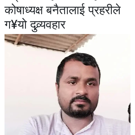
कोषाध्यक्ष बनैतालाई प्रहरीले
ग¥यो दुव्र्यवहार