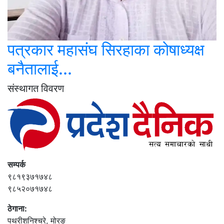
पत्रकार महासंघ सिरहाका कोषाध्यक्ष
बनैतालाई...
संस्थागत विवरण
सम्पर्क
९८१९३७१७४८
९८५२०७१७४८
ठेगाना:
पथरीशनिश्‍चरे, मोरङ