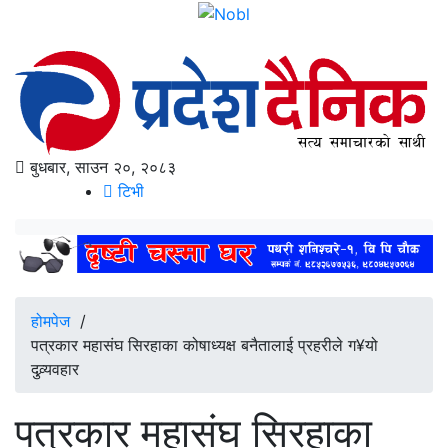
बुधबार, साउन २०, २०८३
टिभी
होमपेज
/
पत्रकार महासंघ सिरहाका कोषाध्यक्ष बनैतालाई प्रहरीले ग¥यो
दुव्र्यवहार
पत्रकार महासंघ सिरहाका