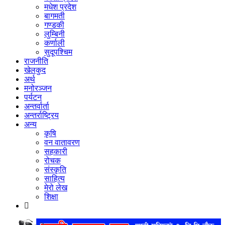
मधेश प्रदेश
बागमती
गण्डकी
लुम्बिनी
कर्णाली
सुदूपश्‍चिम
राजनीति
खेलकुद
अर्थ
मनोरञ्‍जन
पर्यटन
अन्तर्वार्ता
अन्तर्राष्‍ट्रिय
अन्य
कृषि
वन वातावरण
सहकारी
रोचक
संस्कृति
साहित्य
मेरो लेख
शिक्षा