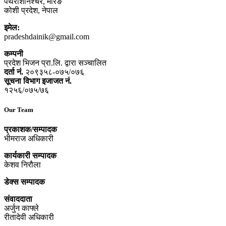
पथरीशनिश्‍चरे, मोरङ
कोशी प्रदेश, नेपाल
इमेल:
pradeshdainik@gmail.com
कम्पनी
प्रदेश भिजन प्रा.लि. द्वारा सञ्‍चालित
दर्ता नं.
२०९३५८-०७५/०७६
सूचना विभाग इजाजत नं.
१२५६/०७५/७६
Our Team
प्रकाशक/सम्पादक
भीमराज अधिकारी
कार्यकारी सम्पादक
केशव निरौला
डेक्स सम्पादक
संवाददाता
अर्जुन काफ्ले
रीतादेवी अधिकारी