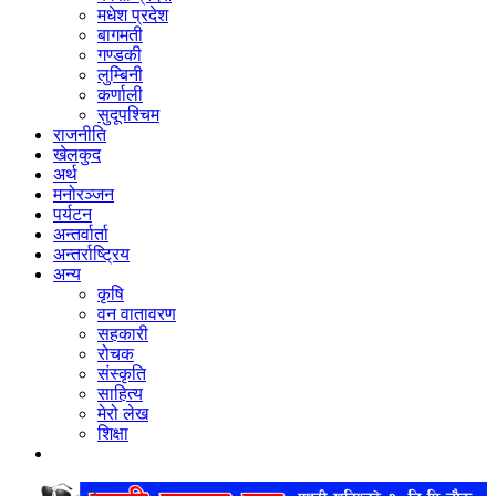
मधेश प्रदेश
बागमती
गण्डकी
लुम्बिनी
कर्णाली
सुदूपश्‍चिम
राजनीति
खेलकुद
अर्थ
मनोरञ्‍जन
पर्यटन
अन्तर्वार्ता
अन्तर्राष्‍ट्रिय
अन्य
कृषि
वन वातावरण
सहकारी
रोचक
संस्कृति
साहित्य
मेरो लेख
शिक्षा