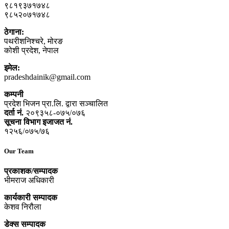
९८१९३७१७४८
९८५२०७१७४८
ठेगाना:
पथरीशनिश्‍चरे, मोरङ
कोशी प्रदेश, नेपाल
इमेल:
pradeshdainik@gmail.com
कम्पनी
प्रदेश भिजन प्रा.लि. द्वारा सञ्‍चालित
दर्ता नं.
२०९३५८-०७५/०७६
सूचना विभाग इजाजत नं.
१२५६/०७५/७६
Our Team
प्रकाशक/सम्पादक
भीमराज अधिकारी
कार्यकारी सम्पादक
केशव निरौला
डेक्स सम्पादक