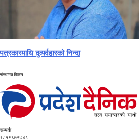
पत्रकारमाथि दुव्यर्वहारको निन्दा
संस्थागत विवरण
सम्पर्क
९८१९३७१७४८