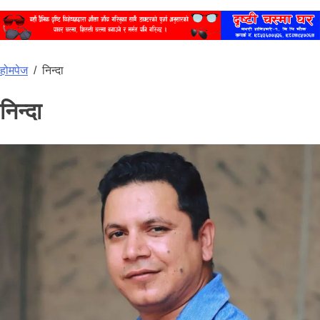
होमपेज
/
निन्दा
निन्दा