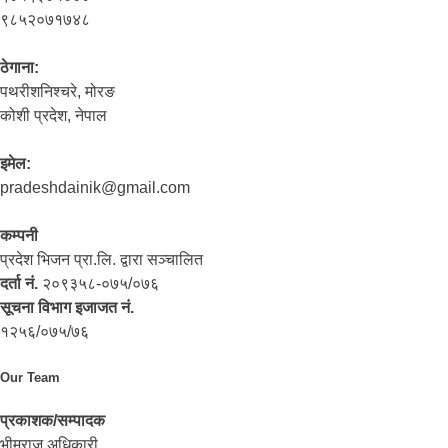
९८५२०७१७४८
ठेगाना:
पथरीशनिश्‍चरे, मोरङ
कोशी प्रदेश, नेपाल
इमेल:
pradeshdainik@gmail.com
कम्पनी
प्रदेश भिजन प्रा.लि. द्वारा सञ्‍चालित
दर्ता नं.
२०९३५८-०७५/०७६
सूचना विभाग इजाजत नं.
१२५६/०७५/७६
Our Team
प्रकाशक/सम्पादक
भीमराज अधिकारी