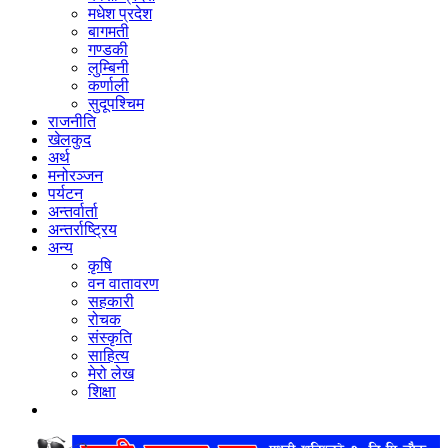
मधेश प्रदेश
बागमती
गण्डकी
लुम्बिनी
कर्णाली
सुदूपश्‍चिम
राजनीति
खेलकुद
अर्थ
मनोरञ्‍जन
पर्यटन
अन्तर्वार्ता
अन्तर्राष्‍ट्रिय
अन्य
कृषि
वन वातावरण
सहकारी
रोचक
संस्कृति
साहित्य
मेरो लेख
शिक्षा