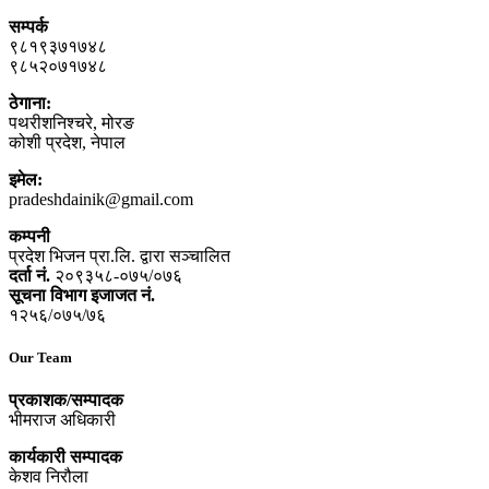
सम्पर्क
९८१९३७१७४८
९८५२०७१७४८
ठेगाना:
पथरीशनिश्‍चरे, मोरङ
कोशी प्रदेश, नेपाल
इमेल:
pradeshdainik@gmail.com
कम्पनी
प्रदेश भिजन प्रा.लि. द्वारा सञ्‍चालित
दर्ता नं.
२०९३५८-०७५/०७६
सूचना विभाग इजाजत नं.
१२५६/०७५/७६
Our Team
प्रकाशक/सम्पादक
भीमराज अधिकारी
कार्यकारी सम्पादक
केशव निरौला