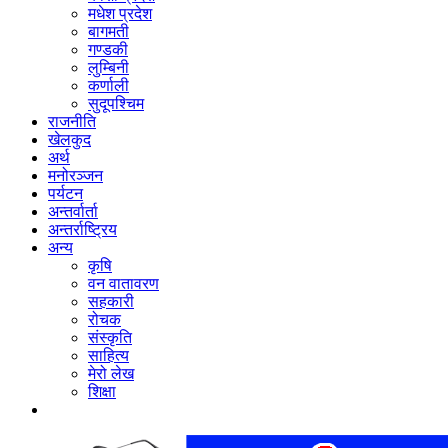
मधेश प्रदेश
बागमती
गण्डकी
लुम्बिनी
कर्णाली
सुदूपश्‍चिम
राजनीति
खेलकुद
अर्थ
मनोरञ्‍जन
पर्यटन
अन्तर्वार्ता
अन्तर्राष्‍ट्रिय
अन्य
कृषि
वन वातावरण
सहकारी
रोचक
संस्कृति
साहित्य
मेरो लेख
शिक्षा