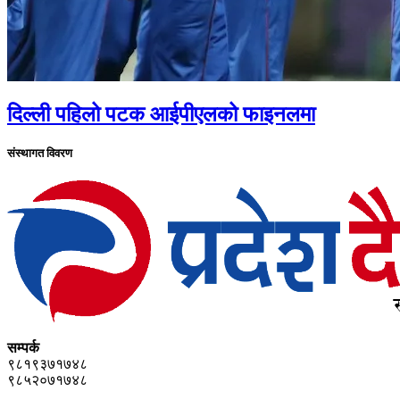
दिल्ली पहिलो पटक आईपीएलको फाइनलमा
संस्थागत विवरण
सम्पर्क
९८१९३७१७४८
९८५२०७१७४८