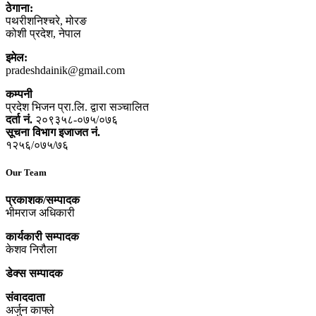
ठेगाना:
पथरीशनिश्‍चरे, मोरङ
कोशी प्रदेश, नेपाल
इमेल:
pradeshdainik@gmail.com
कम्पनी
प्रदेश भिजन प्रा.लि. द्वारा सञ्‍चालित
दर्ता नं.
२०९३५८-०७५/०७६
सूचना विभाग इजाजत नं.
१२५६/०७५/७६
Our Team
प्रकाशक/सम्पादक
भीमराज अधिकारी
कार्यकारी सम्पादक
केशव निरौला
डेक्स सम्पादक
संवाददाता
अर्जुन काफ्ले