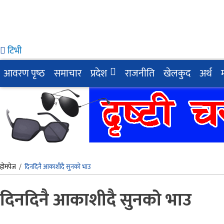
टिभी
आवरण पृष्‍ठ
समाचार
प्रदेश
राजनीति
खेलकुद
अर्थ
होमपेज
/
दिनदिनै आकाशीदै सुनको भाउ
दिनदिनै आकाशीदै सुनको भाउ