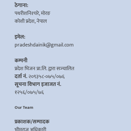
ठेगाना:
पथरीशनिश्‍चरे, मोरङ
कोशी प्रदेश, नेपाल
इमेल:
pradeshdainik@gmail.com
कम्पनी
प्रदेश भिजन प्रा.लि. द्वारा सञ्‍चालित
दर्ता नं.
२०९३५८-०७५/०७६
सूचना विभाग इजाजत नं.
१२५६/०७५/७६
Our Team
प्रकाशक/सम्पादक
भीमराज अधिकारी