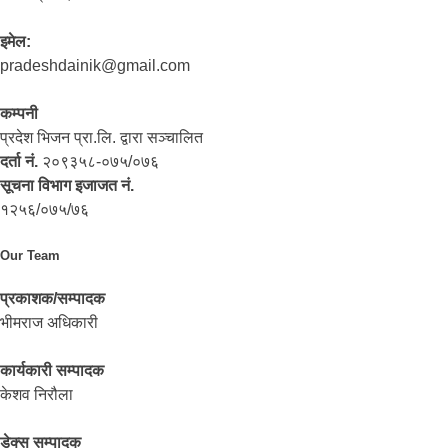
इमेल:
pradeshdainik@gmail.com
कम्पनी
प्रदेश भिजन प्रा.लि. द्वारा सञ्‍चालित
दर्ता नं.
२०९३५८-०७५/०७६
सूचना विभाग इजाजत नं.
१२५६/०७५/७६
Our Team
प्रकाशक/सम्पादक
भीमराज अधिकारी
कार्यकारी सम्पादक
केशव निरौला
डेक्स सम्पादक