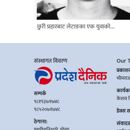
छुरी प्रहारबाट लेटाङका एक युवाको...
संस्थागत विवरण
Our 
प्रका
भीमरा
कार्यक
सम्पर्क
केशव न
९८१९३७१७४८
९८५२०७१७४८
डेक्स 
ठेगाना:
संवादद
पथरीशनिश्‍चरे, मोरङ