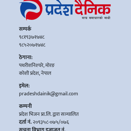
सम्पर्क
९८१९३७१७४८
९८५२०७१७४८
ठेगाना:
पथरीशनिश्‍चरे, मोरङ
कोशी प्रदेश, नेपाल
इमेल:
pradeshdainik@gmail.com
कम्पनी
प्रदेश भिजन प्रा.लि. द्वारा सञ्‍चालित
दर्ता नं.
२०९३५८-०७५/०७६
सूचना विभाग इजाजत नं.