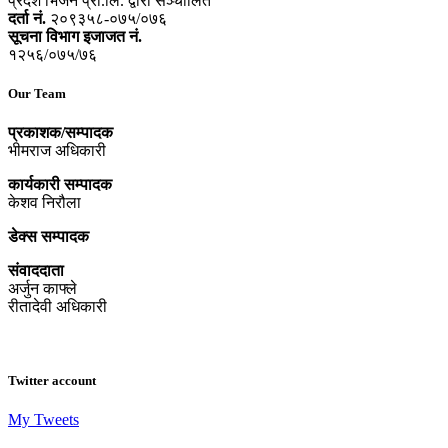
प्रदेश भिजन प्रा.लि. द्वारा सञ्‍चालित
दर्ता नं.
२०९३५८-०७५/०७६
सूचना विभाग इजाजत नं.
१२५६/०७५/७६
Our Team
प्रकाशक/सम्पादक
भीमराज अधिकारी
कार्यकारी सम्पादक
केशव निरौला
डेक्स सम्पादक
संवाददाता
अर्जुन काफ्ले
रीतादेवी अधिकारी
Twitter account
My Tweets