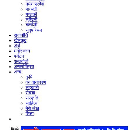
मधेश प्रदेश
बागमती
गण्डकी
लुम्बिनी
कर्णाली
सुदूपश्‍चिम
राजनीति
खेलकुद
अर्थ
मनोरञ्‍जन
पर्यटन
अन्तर्वार्ता
अन्तर्राष्‍ट्रिय
अन्य
कृषि
वन वातावरण
सहकारी
रोचक
संस्कृति
साहित्य
मेरो लेख
शिक्षा