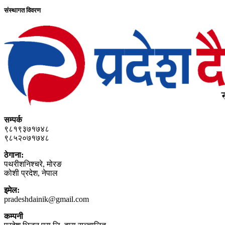
संस्थागत विवरण
सम्पर्क
९८१९३७१७४८
९८५२०७१७४८
ठेगाना:
पथरीशनिश्‍चरे, मोरङ
कोशी प्रदेश, नेपाल
इमेल:
pradeshdainik@gmail.com
कम्पनी