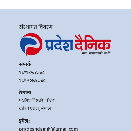
संस्थागत विवरण
सम्पर्क
९८१९३७१७४८
९८५२०७१७४८
ठेगाना:
पथरीशनिश्‍चरे, मोरङ
कोशी प्रदेश, नेपाल
इमेल:
pradeshdainik@gmail.com