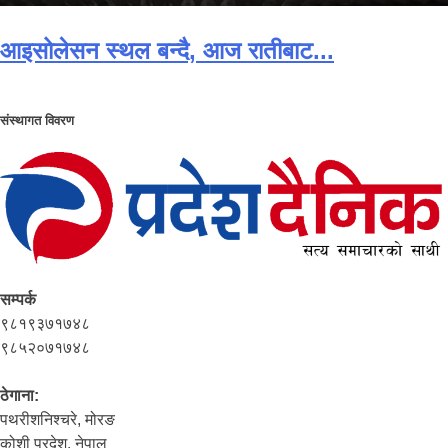
आइसोलेसन स्थल बन्दै, आज रातीबाट...
संस्थागत विवरण
सम्पर्क
९८१९३७१७४८
९८५२०७१७४८
ठेगाना:
पथरीशनिश्‍चरे, मोरङ
कोशी प्रदेश, नेपाल