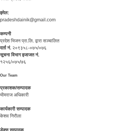
इमेल:
pradeshdainik@gmail.com
कम्पनी
प्रदेश भिजन प्रा.लि. द्वारा सञ्‍चालित
दर्ता नं.
२०९३५८-०७५/०७६
सूचना विभाग इजाजत नं.
१२५६/०७५/७६
Our Team
प्रकाशक/सम्पादक
भीमराज अधिकारी
कार्यकारी सम्पादक
केशव निरौला
डेक्स सम्पादक