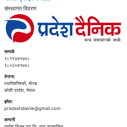
संस्थागत विवरण
सम्पर्क
९८१९३७१७४८
९८५२०७१७४८
ठेगाना:
पथरीशनिश्‍चरे, मोरङ
कोशी प्रदेश, नेपाल
इमेल:
pradeshdainik@gmail.com
कम्पनी
प्रदेश भिजन प्रा.लि. द्वारा सञ्‍चालित