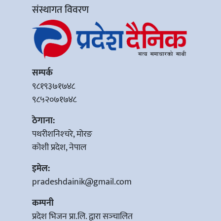
संस्थागत विवरण
सम्पर्क
९८१९३७१७४८
९८५२०७१७४८
ठेगाना:
पथरीशनिश्‍चरे, मोरङ
कोशी प्रदेश, नेपाल
इमेल:
pradeshdainik@gmail.com
कम्पनी
प्रदेश भिजन प्रा.लि. द्वारा सञ्‍चालित