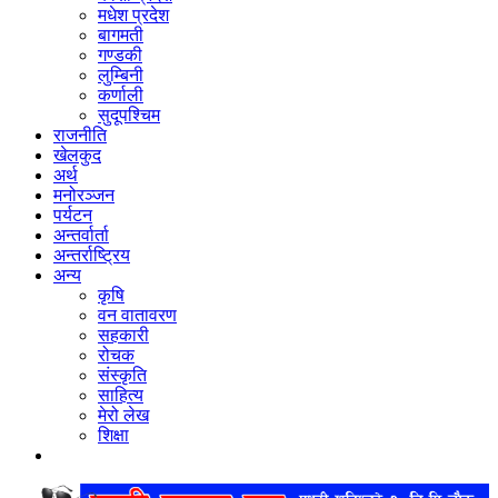
मधेश प्रदेश
बागमती
गण्डकी
लुम्बिनी
कर्णाली
सुदूपश्‍चिम
राजनीति
खेलकुद
अर्थ
मनोरञ्‍जन
पर्यटन
अन्तर्वार्ता
अन्तर्राष्‍ट्रिय
अन्य
कृषि
वन वातावरण
सहकारी
रोचक
संस्कृति
साहित्य
मेरो लेख
शिक्षा