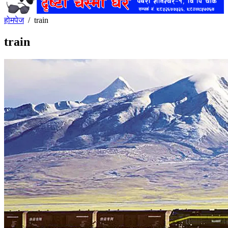
होमपेज
/
train
train