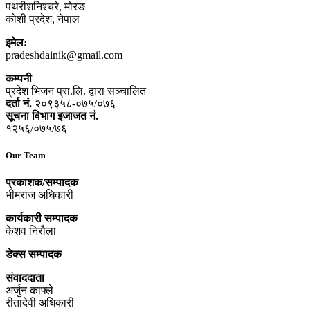
पथरीशनिश्‍चरे, मोरङ
कोशी प्रदेश, नेपाल
इमेल:
pradeshdainik@gmail.com
कम्पनी
प्रदेश भिजन प्रा.लि. द्वारा सञ्‍चालित
दर्ता नं.
२०९३५८-०७५/०७६
सूचना विभाग इजाजत नं.
१२५६/०७५/७६
Our Team
प्रकाशक/सम्पादक
भीमराज अधिकारी
कार्यकारी सम्पादक
केशव निरौला
डेक्स सम्पादक
संवाददाता
अर्जुन काफ्ले
रीतादेवी अधिकारी