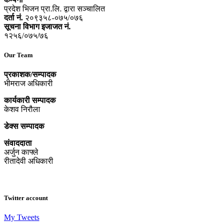
प्रदेश भिजन प्रा.लि. द्वारा सञ्‍चालित
दर्ता नं.
२०९३५८-०७५/०७६
सूचना विभाग इजाजत नं.
१२५६/०७५/७६
Our Team
प्रकाशक/सम्पादक
भीमराज अधिकारी
कार्यकारी सम्पादक
केशव निरौला
डेक्स सम्पादक
संवाददाता
अर्जुन काफ्ले
रीतादेवी अधिकारी
Twitter account
My Tweets