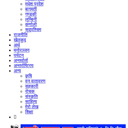
मधेश प्रदेश
बागमती
गण्डकी
लुम्बिनी
कर्णाली
सुदूपश्‍चिम
राजनीति
खेलकुद
अर्थ
मनोरञ्‍जन
पर्यटन
अन्तर्वार्ता
अन्तर्राष्‍ट्रिय
अन्य
कृषि
वन वातावरण
सहकारी
रोचक
संस्कृति
साहित्य
मेरो लेख
शिक्षा