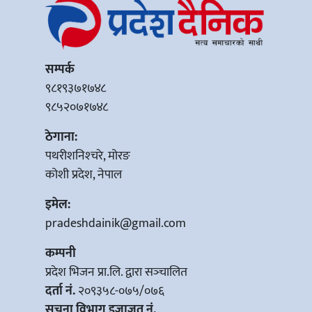
सम्पर्क
९८१९३७१७४८
९८५२०७१७४८
ठेगाना:
पथरीशनिश्‍चरे, मोरङ
कोशी प्रदेश, नेपाल
इमेल:
pradeshdainik@gmail.com
कम्पनी
प्रदेश भिजन प्रा.लि. द्वारा सञ्‍चालित
दर्ता नं.
२०९३५८-०७५/०७६
सूचना विभाग इजाजत नं.