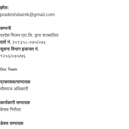
इमेल:
pradeshdainik@gmail.com
कम्पनी
प्रदेश भिजन प्रा.लि. द्वारा सञ्‍चालित
दर्ता नं.
२०९३५८-०७५/०७६
सूचना विभाग इजाजत नं.
१२५६/०७५/७६
Our Team
प्रकाशक/सम्पादक
भीमराज अधिकारी
कार्यकारी सम्पादक
केशव निरौला
डेक्स सम्पादक