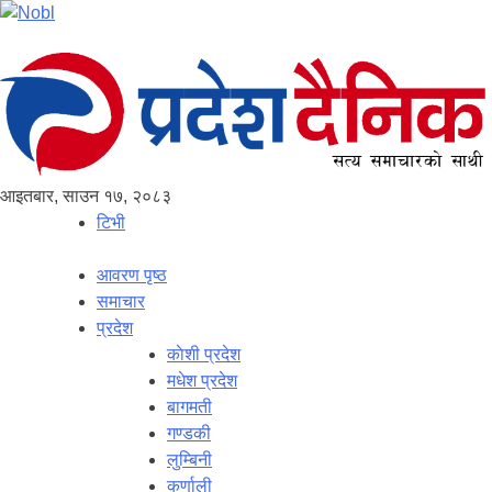
आइतबार, साउन १७, २०८३
टिभी
आवरण पृष्‍ठ
समाचार
प्रदेश
काेशी प्रदेश
मधेश प्रदेश
बागमती
गण्डकी
लुम्बिनी
कर्णाली