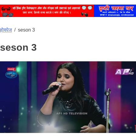
होमपेज
/
seson 3
seson 3