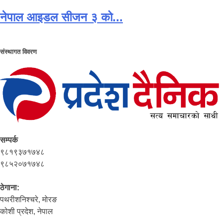
नेपाल आइडल सीजन ३ को...
संस्थागत विवरण
सम्पर्क
९८१९३७१७४८
९८५२०७१७४८
ठेगाना:
पथरीशनिश्‍चरे, मोरङ
कोशी प्रदेश, नेपाल