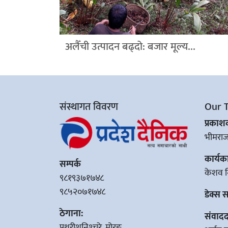
अलैँची उत्पादन बढ्दो: बजार मूल्य...
संस्थागत विवरण
Our 
प्रका
भीमरा
कार्यक
सम्पर्क
केशव न
९८१९३७१७४८
९८५२०७१७४८
डेक्स 
ठेगाना:
संवादद
पथरीशनिश्‍चरे, मोरङ