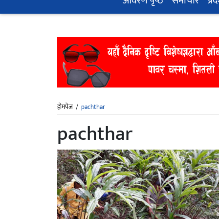
आवरण पृष्‍ठ
समाचार
प्रद
होमपेज
/
pachthar
pachthar