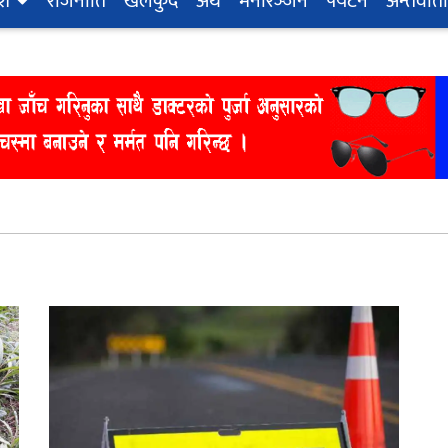
ेश
राजनीति
खेलकुद
अर्थ
मनोरञ्‍जन
पर्यटन
अन्तर्वार्ता