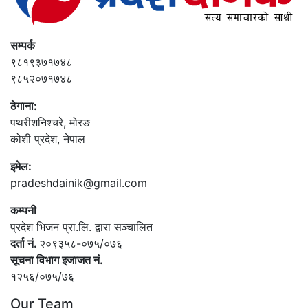
सम्पर्क
९८१९३७१७४८
९८५२०७१७४८
ठेगाना:
पथरीशनिश्‍चरे, मोरङ
कोशी प्रदेश, नेपाल
इमेल:
pradeshdainik@gmail.com
कम्पनी
प्रदेश भिजन प्रा.लि. द्वारा सञ्‍चालित
दर्ता नं.
२०९३५८-०७५/०७६
सूचना विभाग इजाजत नं.
१२५६/०७५/७६
Our Team