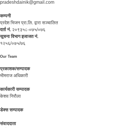
pradeshdainik@gmail.com
कम्पनी
प्रदेश भिजन प्रा.लि. द्वारा सञ्‍चालित
दर्ता नं.
२०९३५८-०७५/०७६
सूचना विभाग इजाजत नं.
१२५६/०७५/७६
Our Team
प्रकाशक/सम्पादक
भीमराज अधिकारी
कार्यकारी सम्पादक
केशव निरौला
डेक्स सम्पादक
संवाददाता