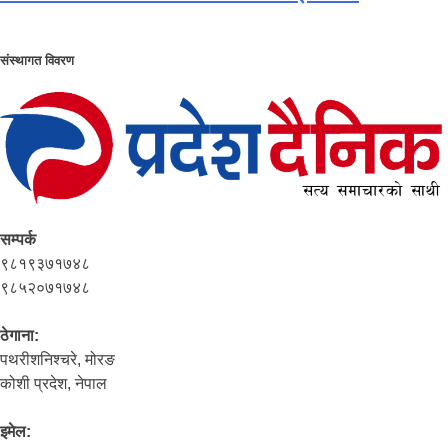
संस्थागत विवरण
सम्पर्क
९८१९३७१७४८
९८५२०७१७४८
ठेगाना:
पथरीशनिश्‍चरे, मोरङ
कोशी प्रदेश, नेपाल
इमेल: