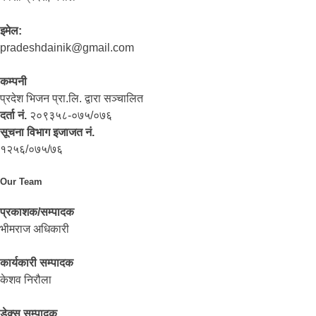
इमेल:
pradeshdainik@gmail.com
कम्पनी
प्रदेश भिजन प्रा.लि. द्वारा सञ्‍चालित
दर्ता नं.
२०९३५८-०७५/०७६
सूचना विभाग इजाजत नं.
१२५६/०७५/७६
Our Team
प्रकाशक/सम्पादक
भीमराज अधिकारी
कार्यकारी सम्पादक
केशव निरौला
डेक्स सम्पादक