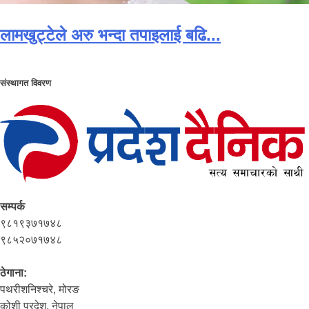
लामखुट्टेले अरु भन्दा तपाइलाई बढि...
संस्थागत विवरण
सम्पर्क
९८१९३७१७४८
९८५२०७१७४८
ठेगाना:
पथरीशनिश्‍चरे, मोरङ
कोशी प्रदेश, नेपाल