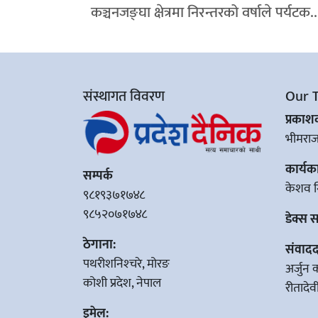
कञ्चनजङ्घा क्षेत्रमा निरन्तरको वर्षाले पर्यटक..
संस्थागत विवरण
Our 
प्रका
भीमरा
कार्यक
सम्पर्क
केशव न
९८१९३७१७४८
९८५२०७१७४८
डेक्स 
ठेगाना:
संवादद
पथरीशनिश्‍चरे, मोरङ
अर्जुन 
कोशी प्रदेश, नेपाल
रीतादे
इमेल: