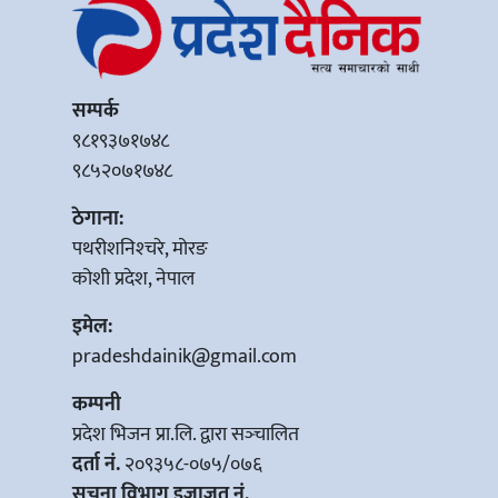
सम्पर्क
९८१९३७१७४८
९८५२०७१७४८
ठेगाना:
पथरीशनिश्‍चरे, मोरङ
कोशी प्रदेश, नेपाल
इमेल:
pradeshdainik@gmail.com
कम्पनी
प्रदेश भिजन प्रा.लि. द्वारा सञ्‍चालित
दर्ता नं.
२०९३५८-०७५/०७६
सूचना विभाग इजाजत नं.