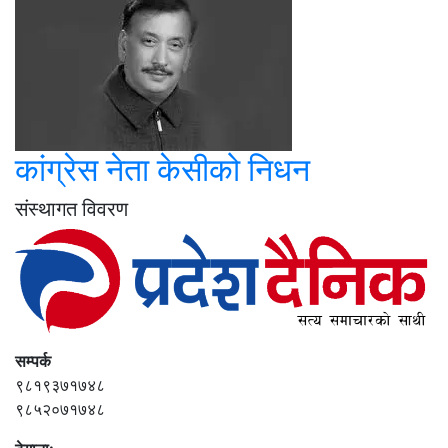
कांग्रेस नेता केसीको निधन
संस्थागत विवरण
सम्पर्क
९८१९३७१७४८
९८५२०७१७४८