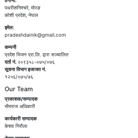
ठेगाना:
पथरीशनिश्‍चरे, मोरङ
कोशी प्रदेश, नेपाल
इमेल:
pradeshdainik@gmail.com
कम्पनी
प्रदेश भिजन प्रा.लि. द्वारा सञ्‍चालित
दर्ता नं.
२०९३५८-०७५/०७६
सूचना विभाग इजाजत नं.
१२५६/०७५/७६
Our Team
प्रकाशक/सम्पादक
भीमराज अधिकारी
कार्यकारी सम्पादक
केशव निरौला