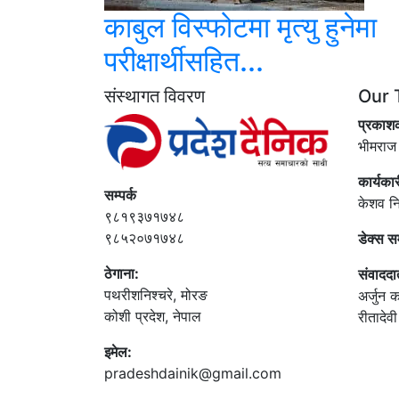
काबुल विस्फोटमा मृत्यु हुनेमा
परीक्षार्थीसहित...
संस्थागत विवरण
Our 
प्रकाश
भीमराज
कार्यका
सम्पर्क
केशव न
९८१९३७१७४८
९८५२०७१७४८
डेक्स स
ठेगाना:
संवाददा
पथरीशनिश्‍चरे, मोरङ
अर्जुन क
कोशी प्रदेश, नेपाल
रीतादेव
इमेल:
pradeshdainik@gmail.com