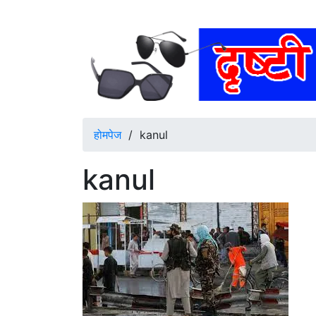
होमपेज
/
kanul
kanul