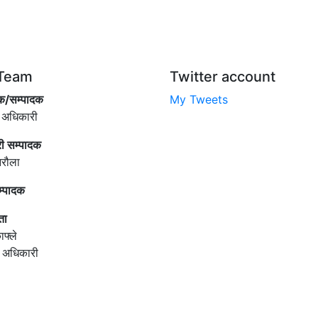
Team
Twitter account
क/सम्पादक
My Tweets
 अधिकारी
री सम्पादक
िरौला
म्पादक
ता
ाफ्ले
ी अधिकारी