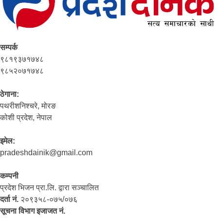
सम्पर्क
९८१९३७१७४८
९८५२०७१७४८
ठेगाना:
पथरीशनिश्‍चरे, मोरङ
कोशी प्रदेश, नेपाल
इमेल:
pradeshdainik@gmail.com
कम्पनी
प्रदेश भिजन प्रा.लि. द्वारा सञ्‍चालित
दर्ता नं.
२०९३५८-०७५/०७६
सूचना विभाग इजाजत नं.