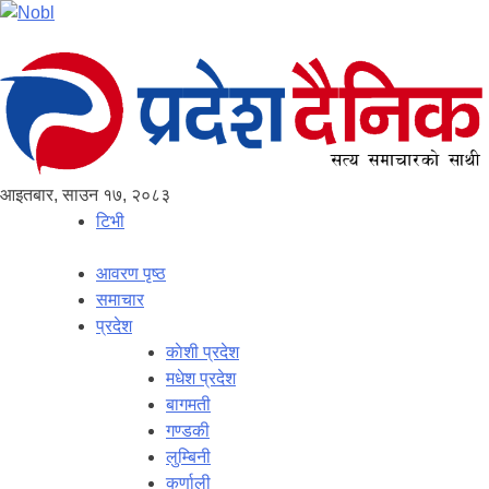
आइतबार, साउन १७, २०८३
टिभी
आवरण पृष्‍ठ
समाचार
प्रदेश
काेशी प्रदेश
मधेश प्रदेश
बागमती
गण्डकी
लुम्बिनी
कर्णाली