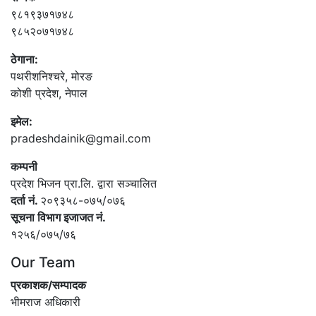
९८१९३७१७४८
९८५२०७१७४८
ठेगाना:
पथरीशनिश्‍चरे, मोरङ
कोशी प्रदेश, नेपाल
इमेल:
pradeshdainik@gmail.com
कम्पनी
प्रदेश भिजन प्रा.लि. द्वारा सञ्‍चालित
दर्ता नं.
२०९३५८-०७५/०७६
सूचना विभाग इजाजत नं.
१२५६/०७५/७६
Our Team
प्रकाशक/सम्पादक
भीमराज अधिकारी