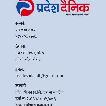
सम्पर्क
९८१९३७१७४८
९८५२०७१७४८
ठेगाना:
पथरीशनिश्‍चरे, मोरङ
कोशी प्रदेश, नेपाल
इमेल:
pradeshdainik@gmail.com
कम्पनी
प्रदेश भिजन प्रा.लि. द्वारा सञ्‍चालित
दर्ता नं.
२०९३५८-०७५/०७६
सूचना विभाग इजाजत नं.