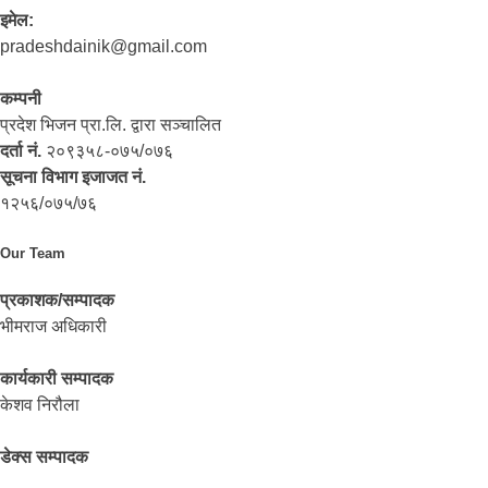
इमेल:
pradeshdainik@gmail.com
कम्पनी
प्रदेश भिजन प्रा.लि. द्वारा सञ्‍चालित
दर्ता नं.
२०९३५८-०७५/०७६
सूचना विभाग इजाजत नं.
१२५६/०७५/७६
Our Team
प्रकाशक/सम्पादक
भीमराज अधिकारी
कार्यकारी सम्पादक
केशव निरौला
डेक्स सम्पादक