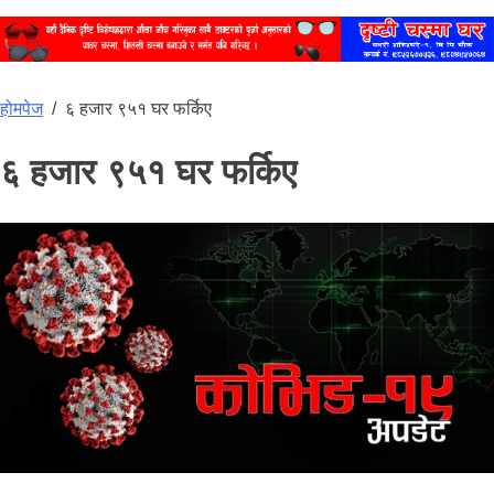
होमपेज
/
६ हजार ९५१ घर फर्किए
६ हजार ९५१ घर फर्किए