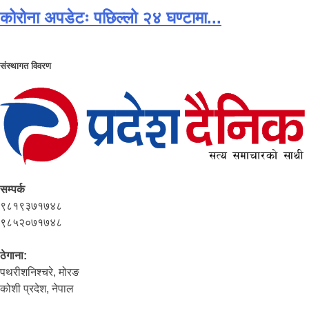
कोरोना अपडेटः पछिल्लो २४ घण्टामा...
संस्थागत विवरण
सम्पर्क
९८१९३७१७४८
९८५२०७१७४८
ठेगाना:
पथरीशनिश्‍चरे, मोरङ
कोशी प्रदेश, नेपाल