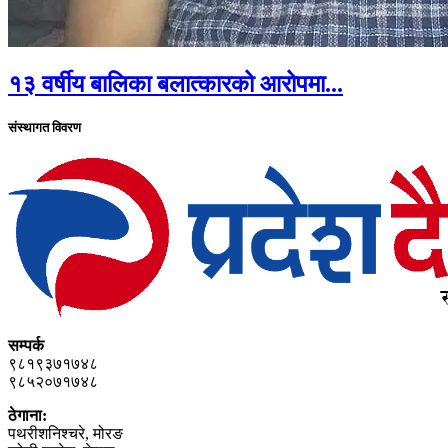
१३ वर्षीय बालिका बलात्कारको आरोपमा...
संस्थागत विवरण
सम्पर्क
९८१९३७१७४८
९८५२०७१७४८
ठेगाना:
पथरीशनिश्‍चरे, मोरङ