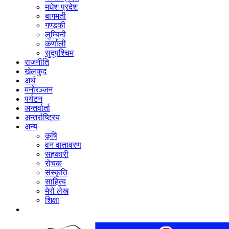
मधेश प्रदेश
बागमती
गण्डकी
लुम्बिनी
कर्णाली
सुदूपश्‍चिम
राजनीति
खेलकुद
अर्थ
मनोरञ्‍जन
पर्यटन
अन्तर्वार्ता
अन्तर्राष्‍ट्रिय
अन्य
कृषि
वन वातावरण
सहकारी
रोचक
संस्कृति
साहित्य
मेरो लेख
शिक्षा