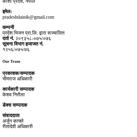
कोशी प्रदेश, नेपाल
इमेल:
pradeshdainik@gmail.com
कम्पनी
प्रदेश भिजन प्रा.लि. द्वारा सञ्‍चालित
दर्ता नं.
२०९३५८-०७५/०७६
सूचना विभाग इजाजत नं.
१२५६/०७५/७६
Our Team
प्रकाशक/सम्पादक
भीमराज अधिकारी
कार्यकारी सम्पादक
केशव निरौला
डेक्स सम्पादक
संवाददाता
अर्जुन काफ्ले
रीतादेवी अधिकारी