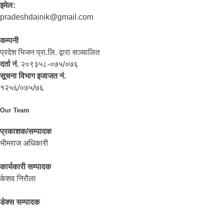
इमेल:
pradeshdainik@gmail.com
कम्पनी
प्रदेश भिजन प्रा.लि. द्वारा सञ्‍चालित
दर्ता नं.
२०९३५८-०७५/०७६
सूचना विभाग इजाजत नं.
१२५६/०७५/७६
Our Team
प्रकाशक/सम्पादक
भीमराज अधिकारी
कार्यकारी सम्पादक
केशव निरौला
डेक्स सम्पादक