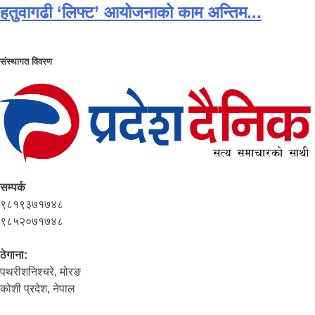
हतुवागढी ‘लिफ्ट’ आयोजनाको काम अन्तिम...
संस्थागत विवरण
सम्पर्क
९८१९३७१७४८
९८५२०७१७४८
ठेगाना:
पथरीशनिश्‍चरे, मोरङ
कोशी प्रदेश, नेपाल