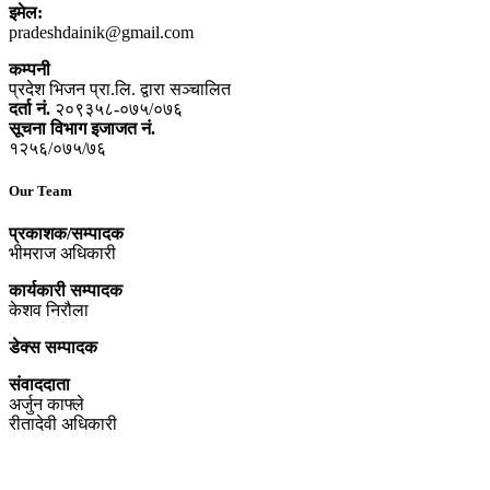
इमेल:
pradeshdainik@gmail.com
कम्पनी
प्रदेश भिजन प्रा.लि. द्वारा सञ्‍चालित
दर्ता नं.
२०९३५८-०७५/०७६
सूचना विभाग इजाजत नं.
१२५६/०७५/७६
Our Team
प्रकाशक/सम्पादक
भीमराज अधिकारी
कार्यकारी सम्पादक
केशव निरौला
डेक्स सम्पादक
संवाददाता
अर्जुन काफ्ले
रीतादेवी अधिकारी