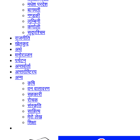
मधेश प्रदेश
बागमती
गण्डकी
लुम्बिनी
कर्णाली
सुदूपश्‍चिम
राजनीति
खेलकुद
अर्थ
मनोरञ्‍जन
पर्यटन
अन्तर्वार्ता
अन्तर्राष्‍ट्रिय
अन्य
कृषि
वन वातावरण
सहकारी
रोचक
संस्कृति
साहित्य
मेरो लेख
शिक्षा