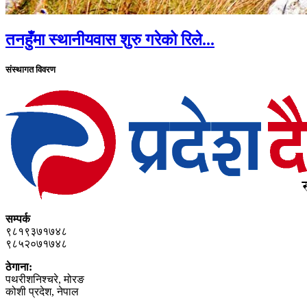
तनहुँमा स्थानीयवास शुरु गरेको रिले...
संस्थागत विवरण
सम्पर्क
९८१९३७१७४८
९८५२०७१७४८
ठेगाना:
पथरीशनिश्‍चरे, मोरङ
कोशी प्रदेश, नेपाल