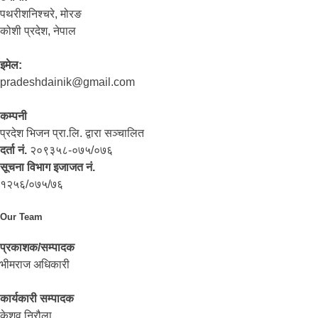
पथरीशनिश्‍चरे, मोरङ
कोशी प्रदेश, नेपाल
इमेल:
pradeshdainik@gmail.com
कम्पनी
प्रदेश भिजन प्रा.लि. द्वारा सञ्‍चालित
दर्ता नं.
२०९३५८-०७५/०७६
सूचना विभाग इजाजत नं.
१२५६/०७५/७६
Our Team
प्रकाशक/सम्पादक
भीमराज अधिकारी
कार्यकारी सम्पादक
केशव निरौला