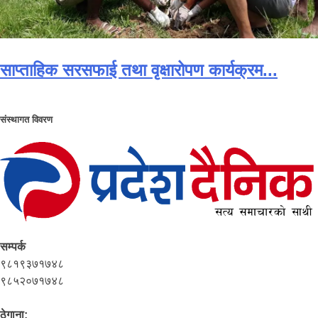
साप्ताहिक सरसफाई तथा वृक्षारोपण कार्यक्रम...
संस्थागत विवरण
सम्पर्क
९८१९३७१७४८
९८५२०७१७४८
ठेगाना: