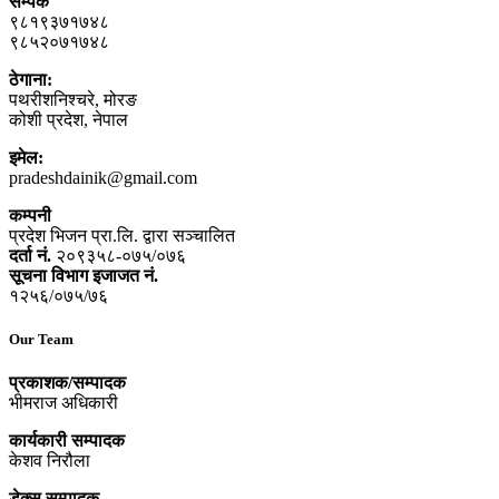
सम्पर्क
९८१९३७१७४८
९८५२०७१७४८
ठेगाना:
पथरीशनिश्‍चरे, मोरङ
कोशी प्रदेश, नेपाल
इमेल:
pradeshdainik@gmail.com
कम्पनी
प्रदेश भिजन प्रा.लि. द्वारा सञ्‍चालित
दर्ता नं.
२०९३५८-०७५/०७६
सूचना विभाग इजाजत नं.
१२५६/०७५/७६
Our Team
प्रकाशक/सम्पादक
भीमराज अधिकारी
कार्यकारी सम्पादक
केशव निरौला
डेक्स सम्पादक