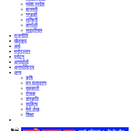
मधेश प्रदेश
बागमती
गण्डकी
लुम्बिनी
कर्णाली
सुदूपश्‍चिम
राजनीति
खेलकुद
अर्थ
मनोरञ्‍जन
पर्यटन
अन्तर्वार्ता
अन्तर्राष्‍ट्रिय
अन्य
कृषि
वन वातावरण
सहकारी
रोचक
संस्कृति
साहित्य
मेरो लेख
शिक्षा