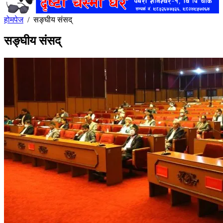
होमपेज
/
सङ्घीय संसद्
सङ्घीय संसद्