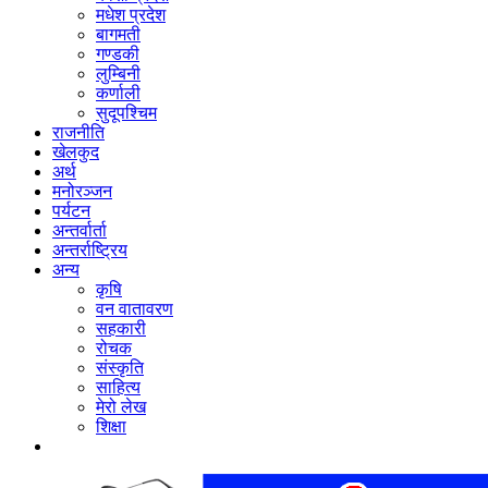
मधेश प्रदेश
बागमती
गण्डकी
लुम्बिनी
कर्णाली
सुदूपश्‍चिम
राजनीति
खेलकुद
अर्थ
मनोरञ्‍जन
पर्यटन
अन्तर्वार्ता
अन्तर्राष्‍ट्रिय
अन्य
कृषि
वन वातावरण
सहकारी
रोचक
संस्कृति
साहित्य
मेरो लेख
शिक्षा