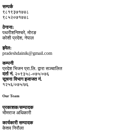
सम्पर्क
९८१९३७१७४८
९८५२०७१७४८
ठेगाना:
पथरीशनिश्‍चरे, मोरङ
कोशी प्रदेश, नेपाल
इमेल:
pradeshdainik@gmail.com
कम्पनी
प्रदेश भिजन प्रा.लि. द्वारा सञ्‍चालित
दर्ता नं.
२०९३५८-०७५/०७६
सूचना विभाग इजाजत नं.
१२५६/०७५/७६
Our Team
प्रकाशक/सम्पादक
भीमराज अधिकारी
कार्यकारी सम्पादक
केशव निरौला