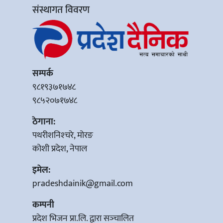
संस्थागत विवरण
सम्पर्क
९८१९३७१७४८
९८५२०७१७४८
ठेगाना:
पथरीशनिश्‍चरे, मोरङ
कोशी प्रदेश, नेपाल
इमेल:
pradeshdainik@gmail.com
कम्पनी
प्रदेश भिजन प्रा.लि. द्वारा सञ्‍चालित