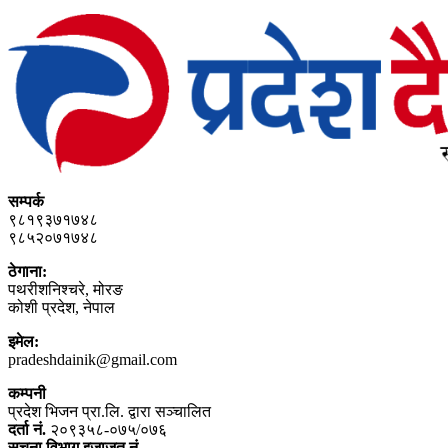
सम्पर्क
९८१९३७१७४८
९८५२०७१७४८
ठेगाना:
पथरीशनिश्‍चरे, मोरङ
कोशी प्रदेश, नेपाल
इमेल:
pradeshdainik@gmail.com
कम्पनी
प्रदेश भिजन प्रा.लि. द्वारा सञ्‍चालित
दर्ता नं.
२०९३५८-०७५/०७६
सूचना विभाग इजाजत नं.