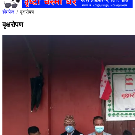
होमपेज
/
वृक्षरोपण
वृक्षरोपण