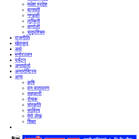
मधेश प्रदेश
बागमती
गण्डकी
लुम्बिनी
कर्णाली
सुदूपश्‍चिम
राजनीति
खेलकुद
अर्थ
मनोरञ्‍जन
पर्यटन
अन्तर्वार्ता
अन्तर्राष्‍ट्रिय
अन्य
कृषि
वन वातावरण
सहकारी
रोचक
संस्कृति
साहित्य
मेरो लेख
शिक्षा