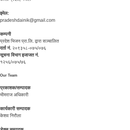
इमेल:
pradeshdainik@gmail.com
कम्पनी
प्रदेश भिजन प्रा.लि. द्वारा सञ्‍चालित
दर्ता नं.
२०९३५८-०७५/०७६
सूचना विभाग इजाजत नं.
१२५६/०७५/७६
Our Team
प्रकाशक/सम्पादक
भीमराज अधिकारी
कार्यकारी सम्पादक
केशव निरौला
डेक्स सम्पादक