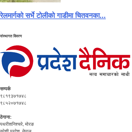
रेलमार्गको सर्भे टोलीको गाडीमा चितवनका...
संस्थागत विवरण
सम्पर्क
९८१९३७१७४८
९८५२०७१७४८
ठेगाना:
पथरीशनिश्‍चरे, मोरङ
कोशी प्रदेश, नेपाल