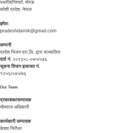
पथरीशनिश्‍चरे, मोरङ
कोशी प्रदेश, नेपाल
इमेल:
pradeshdainik@gmail.com
कम्पनी
प्रदेश भिजन प्रा.लि. द्वारा सञ्‍चालित
दर्ता नं.
२०९३५८-०७५/०७६
सूचना विभाग इजाजत नं.
१२५६/०७५/७६
Our Team
प्रकाशक/सम्पादक
भीमराज अधिकारी
कार्यकारी सम्पादक
केशव निरौला