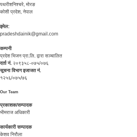
पथरीशनिश्‍चरे, मोरङ
कोशी प्रदेश, नेपाल
इमेल:
pradeshdainik@gmail.com
कम्पनी
प्रदेश भिजन प्रा.लि. द्वारा सञ्‍चालित
दर्ता नं.
२०९३५८-०७५/०७६
सूचना विभाग इजाजत नं.
१२५६/०७५/७६
Our Team
प्रकाशक/सम्पादक
भीमराज अधिकारी
कार्यकारी सम्पादक
केशव निरौला